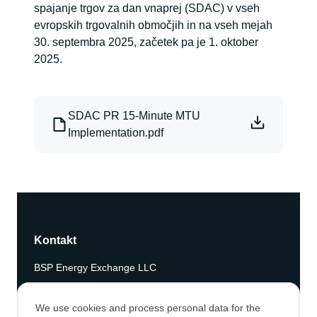
spajanje trgov za dan vnaprej (SDAC) v vseh
evropskih trgovalnih območjih in na vseh mejah
30. septembra 2025, začetek pa je 1. oktober
2025.
Fájl
SDAC PR 15-Minute MTU
Implementation.pdf
Kontakt
BSP Energy Exchange LLC
Dunajska 156, 1000 Ljubljana, Slovenija
We use cookies and process personal data for the
T: +386 1/620 76 76 E:
info@bsp-southpool.com